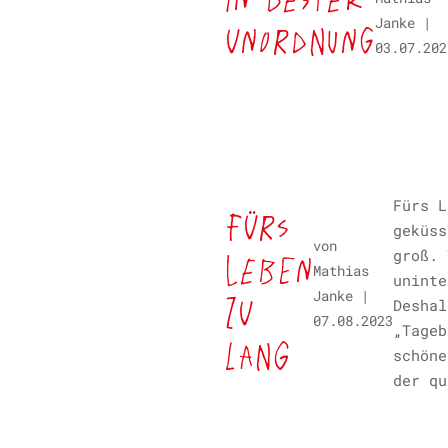
Janke
|
Unordnung
03.07.202
Fürs L
Fürs
geküss
von
Leben
groß. 
Mathias
uninte
Janke
|
zu
Deshal
07.08.2023
„Tageb
lang
schöne
der qu