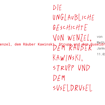
Die
unglaubliche
Geschichte
von Wenzel,
von
Math
dem Räuber
Jank
Kawinski,
11.0
Strupp und
dem
Suseldrusel