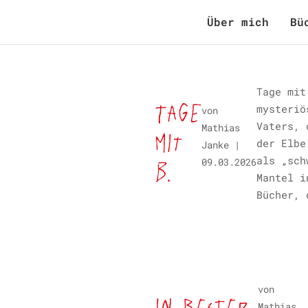
Über mich
Bü
Tage mit
Tage
mysteriö
von
Vaters, 
Mathias
mit
der Elbe
Janke
|
als „sch
B.
09.03.2026
Mantel i
Bücher, 
von
In bester
Mathias