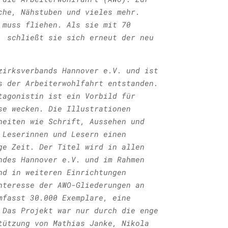
che, Nähstuben und vieles mehr.
 muss fliehen. Als sie mit 70
, schließt sie sich erneut der neu
zirksverbands Hannover e.V. und ist
s der Arbeiterwohlfahrt entstanden.
tagonistin ist ein Vorbild für
se wecken. Die Illustrationen
heiten wie Schrift, Aussehen und
 Leserinnen und Lesern einen
ge Zeit. Der Titel wird in allen
ndes Hannover e.V. und im Rahmen
nd in weiteren Einrichtungen
nteresse der AWO-Gliederungen an
mfasst 30.000 Exemplare, eine
 Das Projekt war nur durch die enge
tützung von Mathias Janke, Nikola