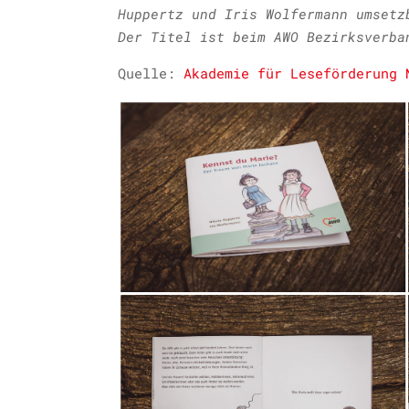
Huppertz und Iris Wolfermann umsetz
Der Titel ist beim AWO Bezirksverba
Quelle:
Akademie für Leseförderung 